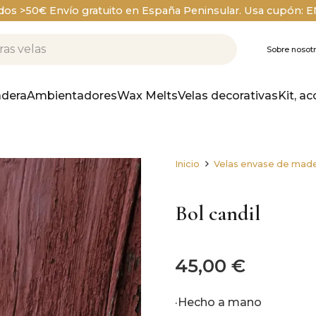
dos >50€ Envío gratuito en España Peninsular. Usa cupón: 
Sobre nosot
dera
Ambientadores
Wax Melts
Velas decorativas
Kit, ac
Inicio
Velas envase de mad
Bol candil
45,00
€
·Hecho a mano