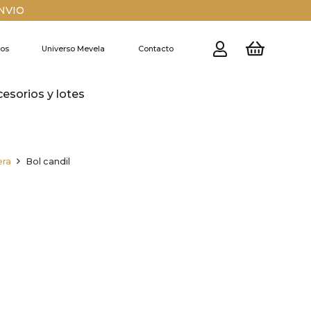
ENVIO
ros
Universo Mevela
Contacto
cesorios y lotes
era
Bol candil