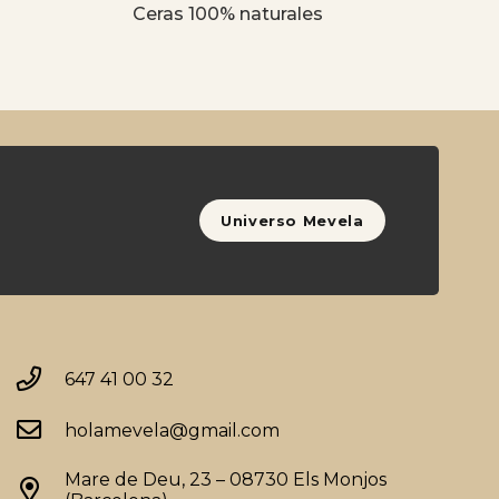
Ceras 100% naturales
Universo Mevela
647 41 00 32
holamevela@gmail.com
Mare de Deu, 23 – 08730 Els Monjos