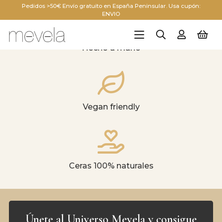
Pedidos >50€ Envío gratuito en España Peninsular. Usa cupón:
ENVIO
Hecho a mano
Vegan friendly
Ceras 100% naturales
Únete al Universo Mevela y consigue