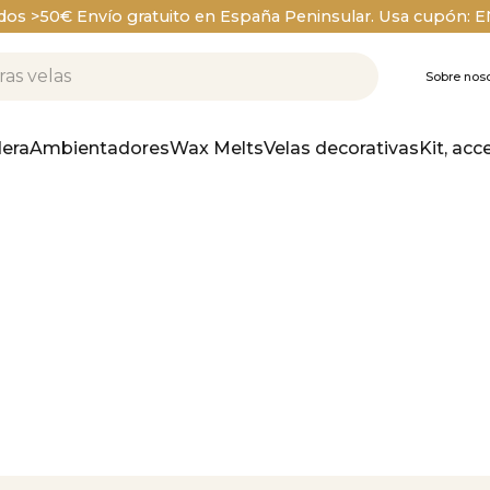
dos >50€ Envío gratuito en España Peninsular. Usa cupón: 
Sobre noso
era
Ambientadores
Wax Melts
Velas decorativas
Kit, acc