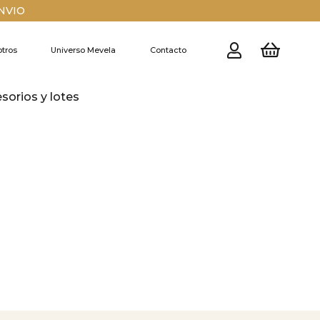
ENVIO
tros
Universo Mevela
Contacto
esorios y lotes