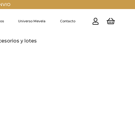
ENVIO
ros
Universo Mevela
Contacto
cesorios y lotes