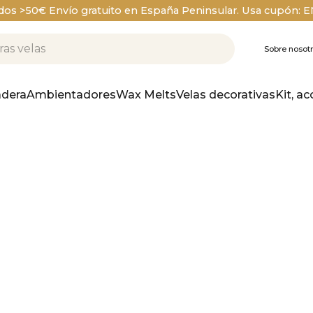
dos >50€ Envío gratuito en España Peninsular. Usa cupón: 
Sobre nosot
dera
Ambientadores
Wax Melts
Velas decorativas
Kit, ac