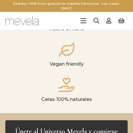
Pedidos >50€ Envío gratuito en España Peninsular. Usa cupón:
ENVIO
Hecho a mano
Vegan friendly
Ceras 100% naturales
Únete al Universo Mevela y consigue