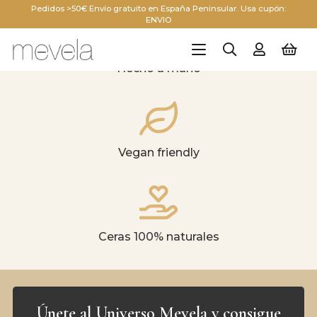
Pedidos >50€ Envío gratuito en España Peninsular. Usa cupón:
ENVIO
Hecho a mano
Vegan friendly
Ceras 100% naturales
Únete al Universo Mevela y consigue