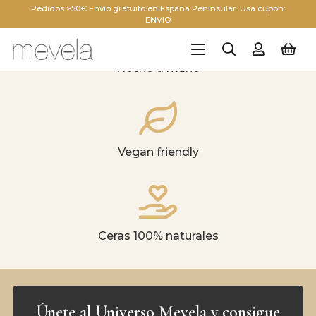
Pedidos >50€ Envío gratuito en España Peninsular. Usa cupón:
ENVIO
Hecho a mano
Vegan friendly
Ceras 100% naturales
Únete al Universo Mevela y consigue