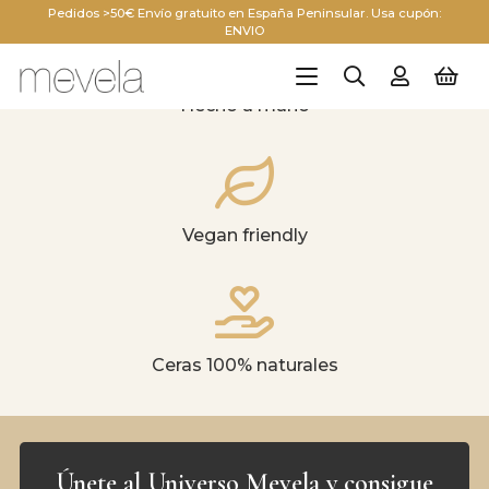
Pedidos >50€ Envío gratuito en España Peninsular. Usa cupón:
ENVIO
Hecho a mano
Vegan friendly
Ceras 100% naturales
Únete al Universo Mevela y consigue