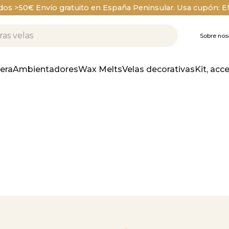
dos >50€ Envío gratuito en España Peninsular. Usa cupón: 
Sobre nos
era
Ambientadores
Wax Melts
Velas decorativas
Kit, acc