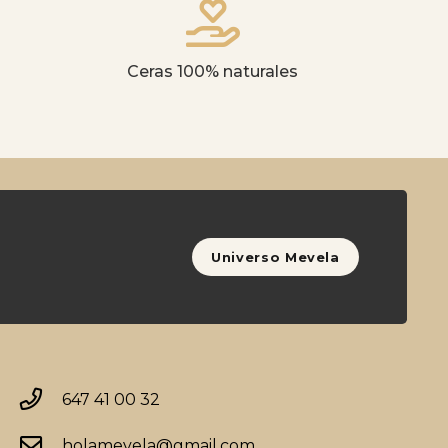
Ceras 100% naturales
Universo Mevela
647 41 00 32
holamevela@gmail.com