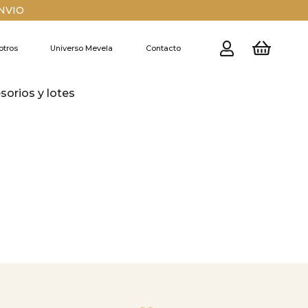
ENVIO
otros
Universo Mevela
Contacto
esorios y lotes