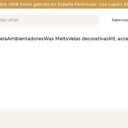
dos >50€ Envío gratuito en España Peninsular. Usa cupón: 
Sobre nos
era
Ambientadores
Wax Melts
Velas decorativas
Kit, acc