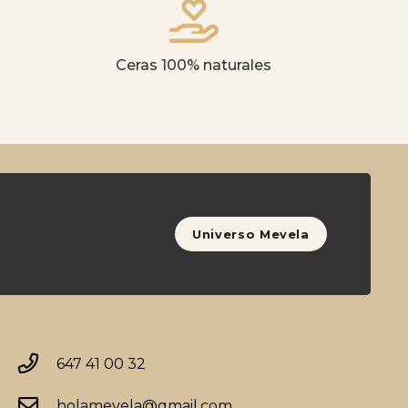
Ceras 100% naturales
Universo Mevela
647 41 00 32
holamevela@gmail.com