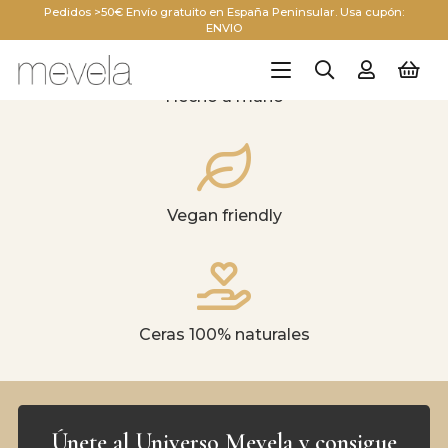
Pedidos >50€ Envío gratuito en España Peninsular. Usa cupón:
ENVIO
Hecho a mano
Vegan friendly
Ceras 100% naturales
Únete al Universo Mevela y consigue