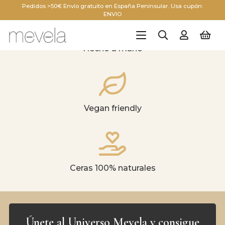
Pedidos >50€ Envío gratuito en España Peninsular. Usa cupón:
ENVIO
Hecho a mano
Vegan friendly
Ceras 100% naturales
Únete al Universo Mevela y consigue