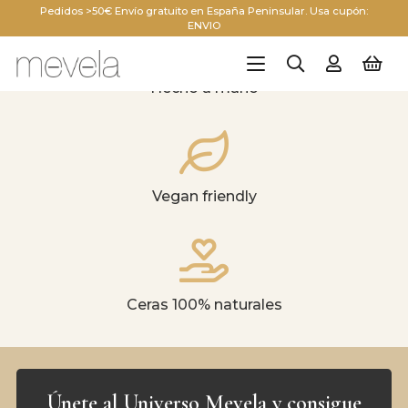
Pedidos >50€ Envío gratuito en España Peninsular. Usa cupón:
ENVIO
Hecho a mano
Vegan friendly
Ceras 100% naturales
Únete al Universo Mevela y consigue