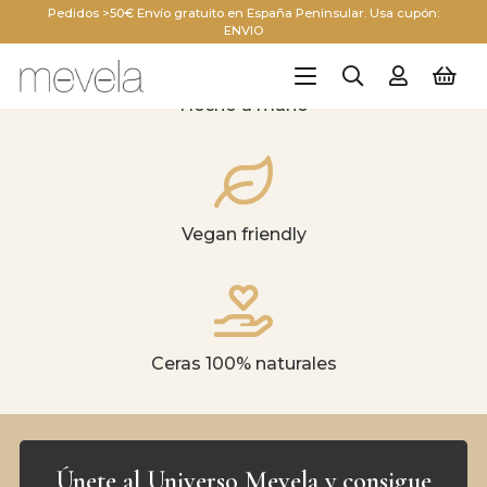
Pedidos >50€ Envío gratuito en España Peninsular. Usa cupón:
ENVIO
Hecho a mano
Vegan friendly
Ceras 100% naturales
Únete al Universo Mevela y consigue