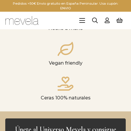
Pedidos >50€ Envío gratuito en España Peninsular. Usa cupón:
ENVIO
Hecho a mano
Vegan friendly
Ceras 100% naturales
Únete al Universo Mevela y consigue