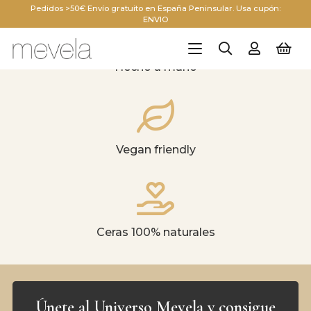
Pedidos >50€ Envío gratuito en España Peninsular. Usa cupón:
ENVIO
Hecho a mano
Vegan friendly
Ceras 100% naturales
Únete al Universo Mevela y consigue