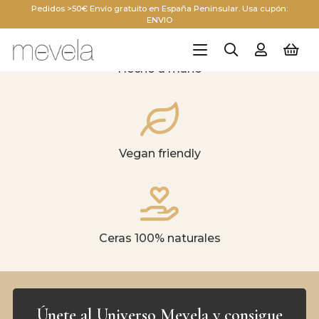
Pedidos >50€ Envío gratuito en España Peninsular. Usa cupón:
ENVIO
Hecho a mano
Vegan friendly
Ceras 100% naturales
Únete al Universo Mevela y consigue