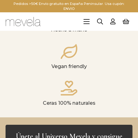
Pedidos >50€ Envío gratuito en España Peninsular. Usa cupón:
ENVIO
Hecho a mano
Vegan friendly
Ceras 100% naturales
Únete al Universo Mevela y consigue