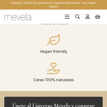
Pedidos >50€ Envío gratuito en España Peninsular. Usa cupón:
ENVIO
Hecho a mano
Vegan friendly
Ceras 100% naturales
Únete al Universo Mevela y consigue