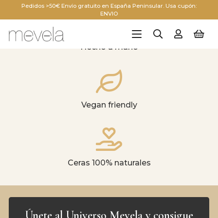
Pedidos >50€ Envío gratuito en España Peninsular. Usa cupón:
ENVIO
Hecho a mano
Vegan friendly
Ceras 100% naturales
Únete al Universo Mevela y consigue