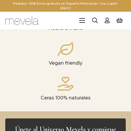
Pedidos >50€ Envío gratuito en España Peninsular. Usa cupón:
ENVIO
Hecho a mano
Vegan friendly
Ceras 100% naturales
Únete al Universo Mevela y consigue