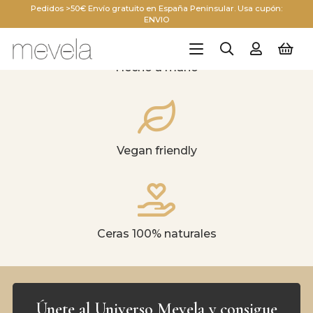
Pedidos >50€ Envío gratuito en España Peninsular. Usa cupón:
ENVIO
Hecho a mano
Vegan friendly
Ceras 100% naturales
Únete al Universo Mevela y consigue