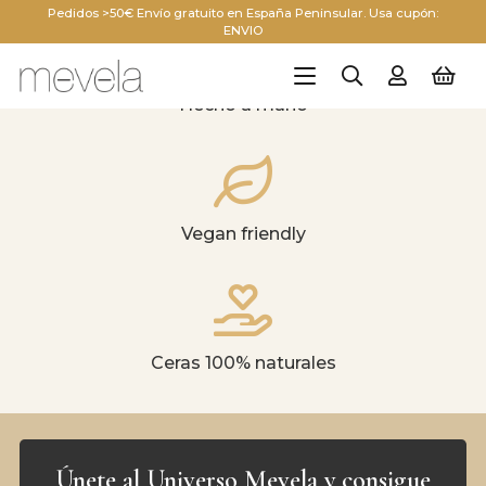
Pedidos >50€ Envío gratuito en España Peninsular. Usa cupón:
ENVIO
Hecho a mano
Vegan friendly
Ceras 100% naturales
Únete al Universo Mevela y consigue