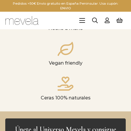
Pedidos >50€ Envío gratuito en España Peninsular. Usa cupón:
ENVIO
Hecho a mano
Vegan friendly
Ceras 100% naturales
Únete al Universo Mevela y consigue