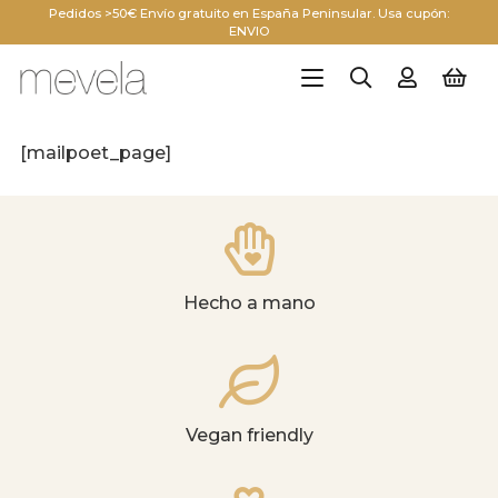
Pedidos >50€ Envío gratuito en España Peninsular. Usa cupón:
ENVIO
[mailpoet_page]
Hecho a mano
Vegan friendly